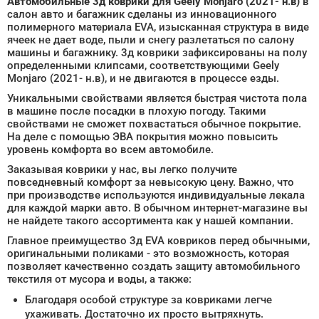
Автомобильные 3д коврики для Geely Monjaro (2021- н.в)
в
салон авто и багажник сделаны из инновационного
полимерного материала EVA, изысканная структура в виде
ячеек не дает воде, пыли и снегу разлетаться по салону
машины и багажнику. 3д коврики зафиксированы на полу
определенными клипсами, соответствующими Geely
Monjaro (2021- н.в), и не двигаются в процессе езды.
Уникальными свойствами является быстрая чистота пола
в машине после посадки в плохую погоду. Такими
свойствами не сможет похвастаться обычное покрытие.
На деле с помощью ЭВА покрытия можно повысить
уровень комфорта во всем автомобиле.
Заказывая коврики у нас, вы легко получите
повседневный комфорт за невысокую цену. Важно, что
при производстве используются индивидуальные лекала
для каждой марки авто. В обычном интернет-магазине вы
не найдете такого ассортимента как у нашей компании.
Главное преимущество 3д EVA ковриков перед обычными,
оригинальными поликами - это возможность, которая
позволяет качественно создать защиту автомобильного
текстиля от мусора и воды, а также:
Благодаря особой структуре за ковриками легче
ухаживать. Достаточно их просто вытряхнуть.